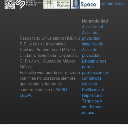
Comentarios
Normatividad
Aviso Legal
Aviso de
Repositorio Universitario RUD-IIS
privacidad
D.R. © 2010. Universidad
simplificado
Nacional Autónoma de México.
Aviso de
Ciudad Universitaria, Coyoacán,
privacidad
C. P. 04510, Ciudad de México,
Lineamientos
México.
para la
Este sitio web puede ser utilizado
publicación de
con fines no lucrativos siempre
contenidos
que se cite la fuente de
digitales
conformidad con el
AVISO
Políticas del
LEGAL
.
Repositorio
Términos y
condiciones
de uso