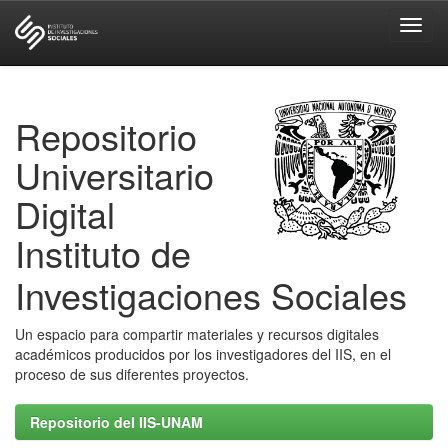
Skip
navigation
Repositorio
Universitario
Digital
Instituto de
Investigaciones Sociales
Un espacio para compartir materiales y recursos digitales
académicos producidos por los investigadores del IIS, en el
proceso de sus diferentes proyectos.
Repositorio del IIS-UNAM