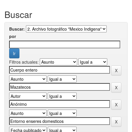
Buscar
Buscar:
por
Filtros actuales: