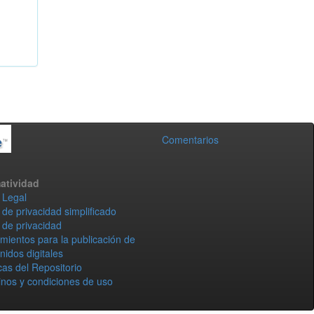
Comentarios
atividad
 Legal
 de privacidad simplificado
 de privacidad
mientos para la publicación de
nidos digitales
icas del Repositorio
nos y condiciones de uso