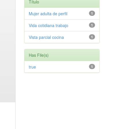
Título
Mujer adulta de perfil
1
Vida cotidiana trabajo
1
Vista parcial cocina
1
Has File(s)
true
1