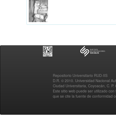
Repositorio Universitario RUD-IIS
D.R. © 2010. Universidad Nacional A
Ciudad Universitaria, Coyoacán, C. P.
Este sitio web puede ser utilizado con 
que se cite la fuente de conformidad 