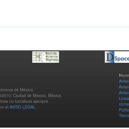
Norm
Aviso
Aviso
utónoma de México.
Aviso
 04510, Ciudad de México, México.
Linea
fines no lucrativos siempre
conte
con el
AVISO LEGAL
.
Polít
Térmi