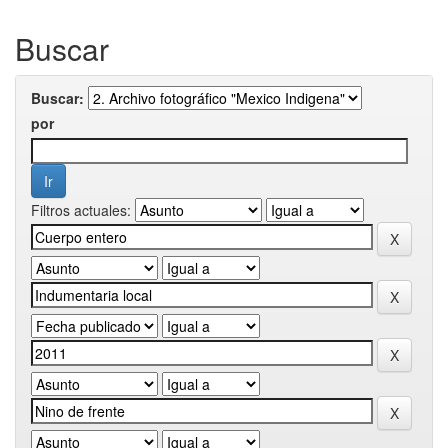
Buscar
Buscar:
por
Filtros actuales: