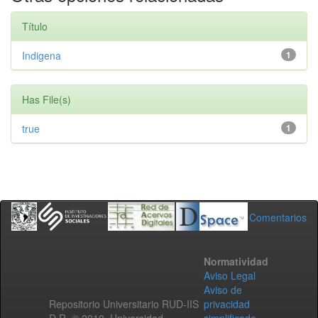
Título
Indigena
1
Has File(s)
true
1
Comentarios
Normatividad
Aviso Legal
Aviso de
Repositorio Universitario RUD-IIS
privacidad