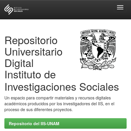
Skip
navigation
Repositorio
Universitario
Digital
Instituto de
Investigaciones Sociales
Un espacio para compartir materiales y recursos digitales
académicos producidos por los investigadores del IIS, en el
proceso de sus diferentes proyectos.
Repositorio del IIS-UNAM