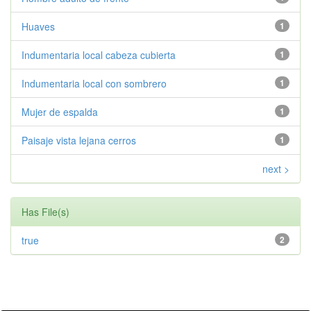
Huaves
1
Indumentaria local cabeza cubierta
1
Indumentaria local con sombrero
1
Mujer de espalda
1
Paisaje vista lejana cerros
1
next >
Has File(s)
true
2