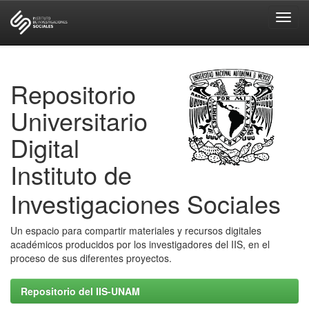
Skip
navigation
Repositorio
Universitario
Digital
Instituto de
Investigaciones Sociales
Un espacio para compartir materiales y recursos digitales
académicos producidos por los investigadores del IIS, en el
proceso de sus diferentes proyectos.
Repositorio del IIS-UNAM