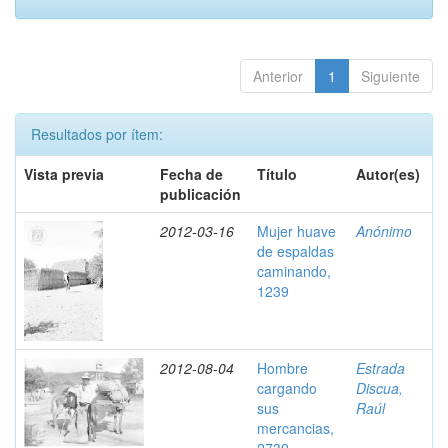
Anterior
1
Siguiente
Resultados por ítem:
Vista previa
Fecha de
Título
Autor(es)
publicación
2012-03-16
Mujer huave
Anónimo
de espaldas
caminando,
1239
2012-08-04
Hombre
Estrada
cargando
Discua,
sus
Raúl
mercancias,