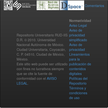
Comentarios
Normatividad
Aviso Legal
Aviso de
Repositorio Universitario RUD-IIS
privacidad
D.R. © 2010. Universidad
simplificado
Nacional Autónoma de México.
Aviso de
Ciudad Universitaria, Coyoacán,
privacidad
C. P. 04510, Ciudad de México,
Lineamientos
México.
para la
Este sitio web puede ser utilizado
publicación de
con fines no lucrativos siempre
contenidos
que se cite la fuente de
digitales
conformidad con el
AVISO
Políticas del
LEGAL
.
Repositorio
Términos y
condiciones
de uso