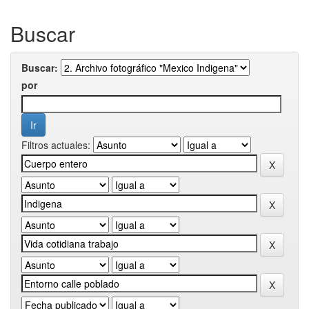
Buscar
Buscar:
por
Filtros actuales: