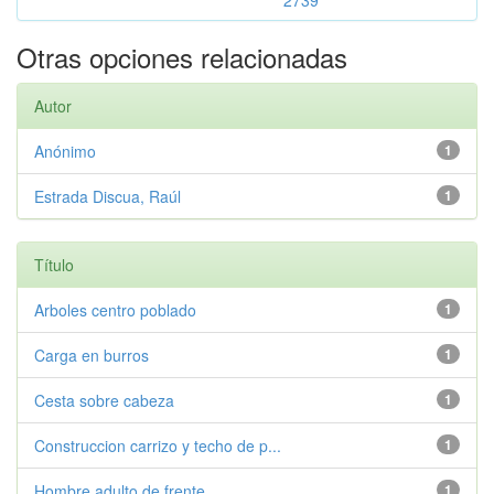
2739
Otras opciones relacionadas
Autor
Anónimo
1
Estrada Discua, Raúl
1
Título
Arboles centro poblado
1
Carga en burros
1
Cesta sobre cabeza
1
Construccion carrizo y techo de p...
1
Hombre adulto de frente
1