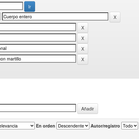
En orden
Autor/registro