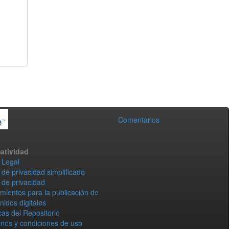
Comentarios
atividad
 Legal
 de privacidad simplificado
 de privacidad
mientos para la publicación de
nidos digitales
icas del Repositorio
nos y condiciones de uso