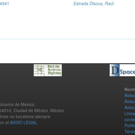
 4941
Estrada Discua, Raúl
Norm
Aviso
Aviso
utónoma de México.
Aviso
 04510, Ciudad de México, México.
Linea
fines no lucrativos siempre
conte
con el
AVISO LEGAL
.
Polít
Térmi