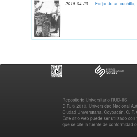
2016-04-20
Forjando un cuchillo,
Repositorio Universitario RUD-IIS
D.R. © 2010. Universidad Nacional A
Ciudad Universitaria, Coyoacán, C. P.
Este sitio web puede ser utilizado con 
que se cite la fuente de conformidad 