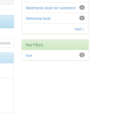
Vestimenta local con sombrero
1
Vetimenta local
1
next >
guiente
Has File(s)
true
2