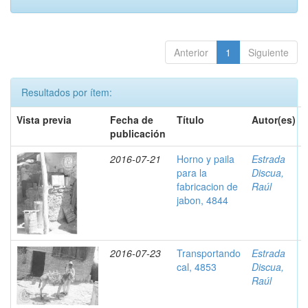
Anterior
1
Siguiente
Resultados por ítem:
Vista previa
Fecha de
Título
Autor(es)
publicación
2016-07-21
Horno y paila
Estrada
para la
Discua,
fabricacion de
Raúl
jabon, 4844
2016-07-23
Transportando
Estrada
cal, 4853
Discua,
Raúl