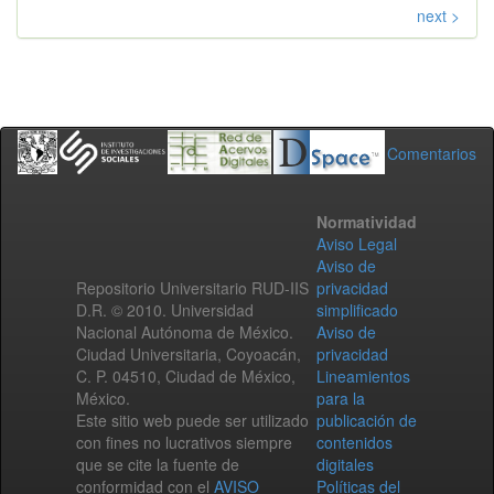
next >
Comentarios
Normatividad
Aviso Legal
Aviso de
Repositorio Universitario RUD-IIS
privacidad
D.R. © 2010. Universidad
simplificado
Nacional Autónoma de México.
Aviso de
Ciudad Universitaria, Coyoacán,
privacidad
C. P. 04510, Ciudad de México,
Lineamientos
México.
para la
Este sitio web puede ser utilizado
publicación de
con fines no lucrativos siempre
contenidos
que se cite la fuente de
digitales
conformidad con el
AVISO
Políticas del