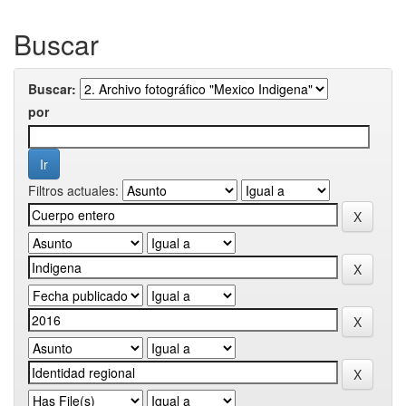
Buscar
Buscar:
por
Filtros actuales: