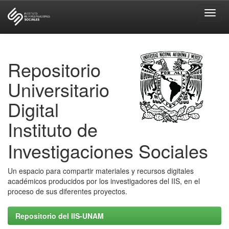
Skip
navigation
Repositorio
Universitario
Digital
Instituto de
Investigaciones Sociales
Un espacio para compartir materiales y recursos digitales
académicos producidos por los investigadores del IIS, en el
proceso de sus diferentes proyectos.
Repositorio del IIS-UNAM