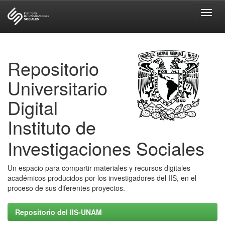
Skip
navigation
Repositorio
Universitario
Digital
Instituto de
Investigaciones Sociales
Un espacio para compartir materiales y recursos digitales
académicos producidos por los investigadores del IIS, en el
proceso de sus diferentes proyectos.
Repositorio del IIS-UNAM