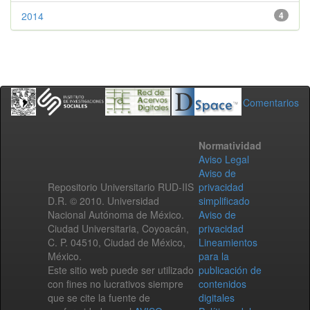
2014
4
Comentarios
Normatividad
Aviso Legal
Aviso de
Repositorio Universitario RUD-IIS
privacidad
D.R. © 2010. Universidad
simplificado
Nacional Autónoma de México.
Aviso de
Ciudad Universitaria, Coyoacán,
privacidad
C. P. 04510, Ciudad de México,
Lineamientos
México.
para la
Este sitio web puede ser utilizado
publicación de
con fines no lucrativos siempre
contenidos
que se cite la fuente de
digitales