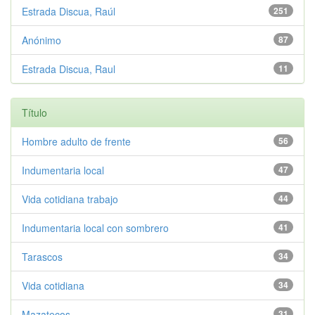
Estrada Discua, Raúl
251
Anónimo
87
Estrada Discua, Raul
11
Título
Hombre adulto de frente
56
Indumentaria local
47
Vida cotidiana trabajo
44
Indumentaria local con sombrero
41
Tarascos
34
Vida cotidiana
34
Mazatecos
31