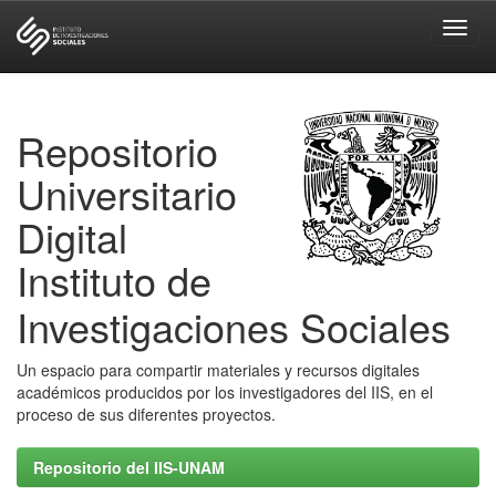
Skip
navigation
Repositorio
Universitario
Digital
Instituto de
Investigaciones Sociales
Un espacio para compartir materiales y recursos digitales
académicos producidos por los investigadores del IIS, en el
proceso de sus diferentes proyectos.
Repositorio del IIS-UNAM