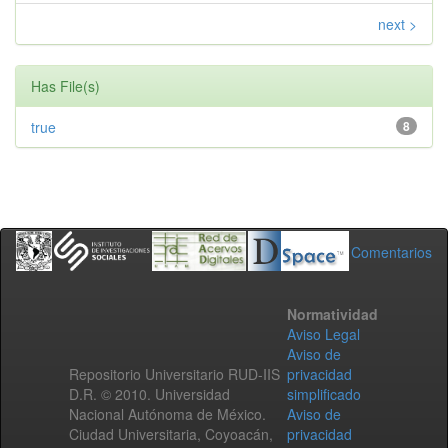
next >
Has File(s)
true
8
Comentarios
Normatividad
Aviso Legal
Aviso de
Repositorio Universitario RUD-IIS
privacidad
D.R. © 2010. Universidad
simplificado
Nacional Autónoma de México.
Aviso de
Ciudad Universitaria, Coyoacán,
privacidad