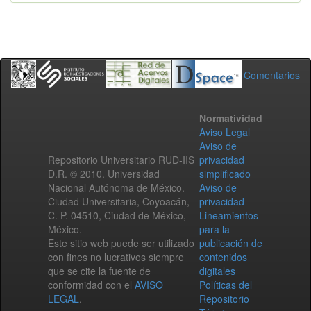
Comentarios
Normatividad
Aviso Legal
Aviso de
Repositorio Universitario RUD-IIS
privacidad
D.R. © 2010. Universidad
simplificado
Nacional Autónoma de México.
Aviso de
Ciudad Universitaria, Coyoacán,
privacidad
C. P. 04510, Ciudad de México,
Lineamientos
México.
para la
Este sitio web puede ser utilizado
publicación de
con fines no lucrativos siempre
contenidos
que se cite la fuente de
digitales
conformidad con el
AVISO
Políticas del
LEGAL
.
Repositorio