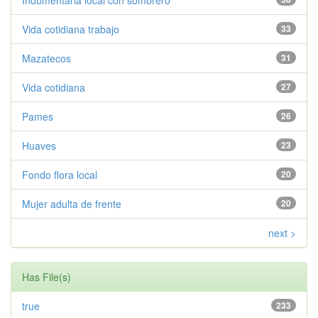
Indumentaria local con sombrero
Vida cotidiana trabajo
33
Mazatecos
31
Vida cotidiana
27
Pames
26
Huaves
23
Fondo flora local
20
Mujer adulta de frente
20
next >
Has File(s)
true
233