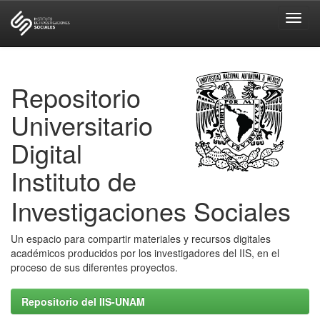
Skip
navigation
Repositorio
Universitario
Digital
Instituto de
Investigaciones Sociales
Un espacio para compartir materiales y recursos digitales
académicos producidos por los investigadores del IIS, en el
proceso de sus diferentes proyectos.
Repositorio del IIS-UNAM