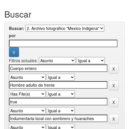
Buscar
Buscar:
por
Filtros actuales: