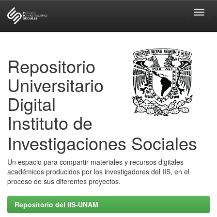
Skip
navigation
Repositorio
Universitario
Digital
Instituto de
Investigaciones Sociales
Un espacio para compartir materiales y recursos digitales
académicos producidos por los investigadores del IIS, en el
proceso de sus diferentes proyectos.
Repositorio del IIS-UNAM