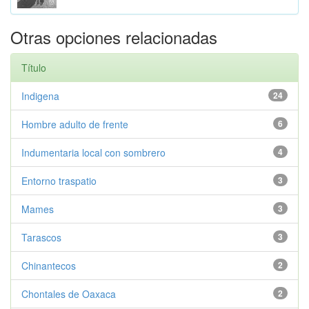
Otras opciones relacionadas
Título
Indigena
24
Hombre adulto de frente
6
Indumentaria local con sombrero
4
Entorno traspatio
3
Mames
3
Tarascos
3
Chinantecos
2
Chontales de Oaxaca
2