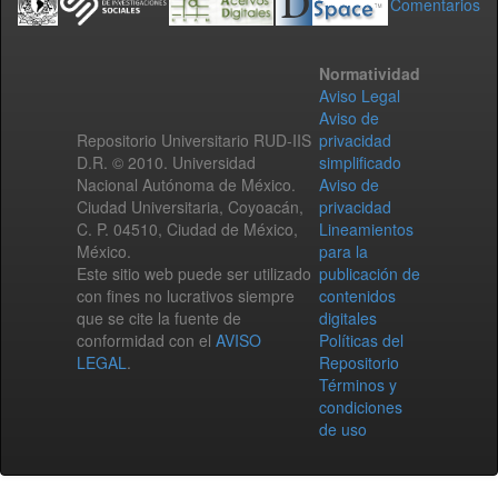
Comentarios
Normatividad
Aviso Legal
Aviso de
Repositorio Universitario RUD-IIS
privacidad
D.R. © 2010. Universidad
simplificado
Nacional Autónoma de México.
Aviso de
Ciudad Universitaria, Coyoacán,
privacidad
C. P. 04510, Ciudad de México,
Lineamientos
México.
para la
Este sitio web puede ser utilizado
publicación de
con fines no lucrativos siempre
contenidos
que se cite la fuente de
digitales
conformidad con el
AVISO
Políticas del
LEGAL
.
Repositorio
Términos y
condiciones
de uso