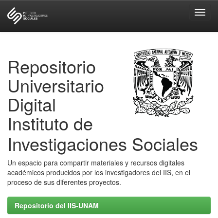
Skip
navigation
Repositorio
Universitario
Digital
Instituto de
Investigaciones Sociales
Un espacio para compartir materiales y recursos digitales
académicos producidos por los investigadores del IIS, en el
proceso de sus diferentes proyectos.
Repositorio del IIS-UNAM