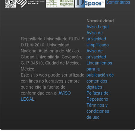
Comentarios
Normatividad
Aviso Legal
Aviso de
Repositorio Universitario RUD-IIS
privacidad
D.R. © 2010. Universidad
simplificado
Nacional Autónoma de México.
Aviso de
Ciudad Universitaria, Coyoacán,
privacidad
C. P. 04510, Ciudad de México,
Lineamientos
México.
para la
Este sitio web puede ser utilizado
publicación de
con fines no lucrativos siempre
contenidos
que se cite la fuente de
digitales
conformidad con el
AVISO
Políticas del
LEGAL
.
Repositorio
Términos y
condiciones
de uso