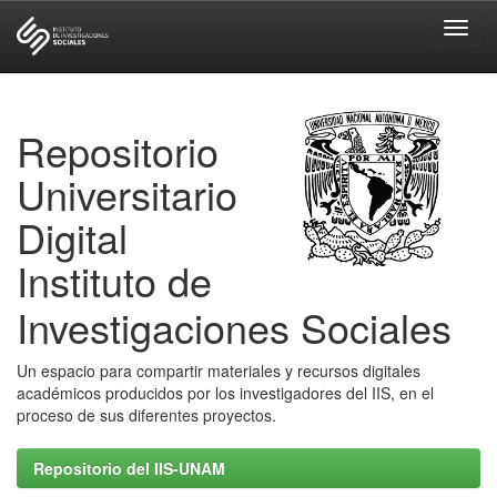
Skip
navigation
Repositorio
Universitario
Digital
Instituto de
Investigaciones Sociales
Un espacio para compartir materiales y recursos digitales
académicos producidos por los investigadores del IIS, en el
proceso de sus diferentes proyectos.
Repositorio del IIS-UNAM