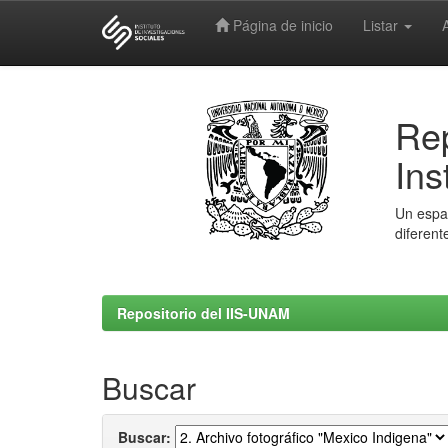
Página de inicio
Listar
Skip
navigation
Rep
Ins
Un espac
diferent
Repositorio del IIS-UNAM
Buscar
Buscar: