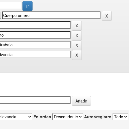
En orden
Autor/registro