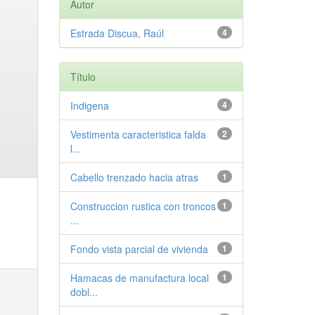
Autor
Estrada Discua, Raúl
4
Título
Indigena
4
Vestimenta caracteristica falda
2
l...
Cabello trenzado hacia atras
1
Construccion rustica con troncos
1
...
Fondo vista parcial de vivienda
1
Hamacas de manufactura local
1
dobl...