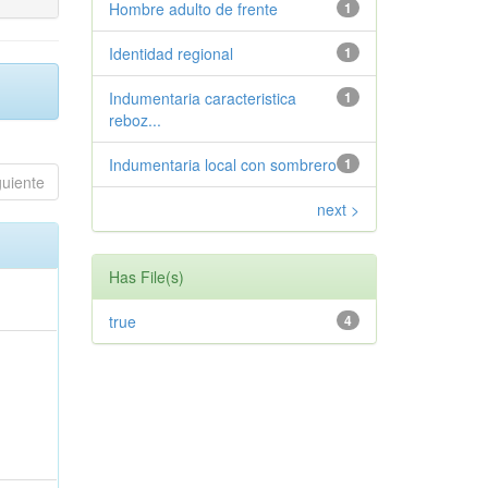
Hombre adulto de frente
1
Identidad regional
1
Indumentaria caracteristica
1
reboz...
Indumentaria local con sombrero
1
guiente
next >
Has File(s)
true
4