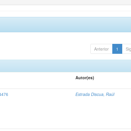
Anterior
1
Si
Autor(es)
 4476
Estrada Discua, Raúl