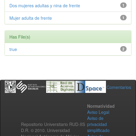
Dos mujeres adultas y nina de frente
1
Mujer adulta de frente
1
Has File(s)
true
2
Comentarios
Normatividad
Aviso Legal
Aviso de
Repositorio Universitario RUD-IIS
privacidad
D.R. © 2010. Universidad
simplificado