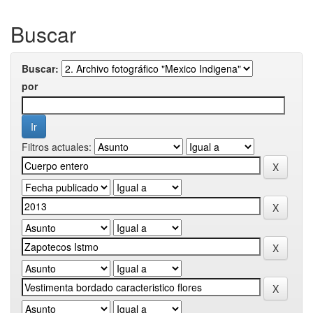
Buscar
Buscar:
por
Filtros actuales: