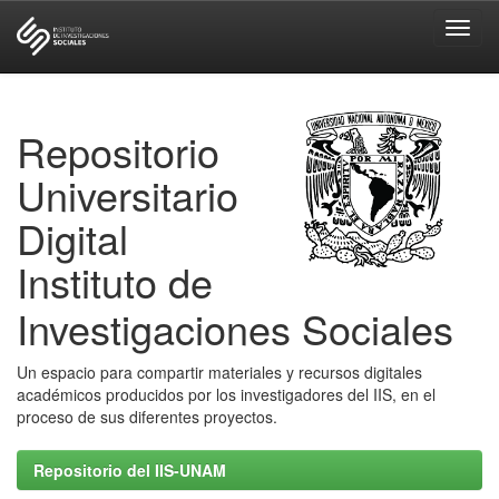
Skip
navigation
Repositorio
Universitario
Digital
Instituto de
Investigaciones Sociales
Un espacio para compartir materiales y recursos digitales
académicos producidos por los investigadores del IIS, en el
proceso de sus diferentes proyectos.
Repositorio del IIS-UNAM