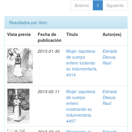
Anterior
1
Siguiente
Resultados por ítem:
Vista previa
Fecha de
Título
Autor(es)
publicación
2013-01-30
Mujer zapoteca
Estrada
de cuerpo
Discua,
entero luciendo
Raúl
su indumentaria,
4314
2013-02-11
Mujer zapoteca
Estrada
de cuerpo
Discua,
entero
Raúl
mostrando su
indumentaria,
4457
2013-02-10
Mostrando el
Estrada