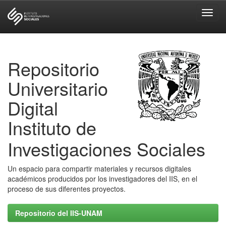
Skip
navigation
Repositorio
Universitario
Digital
Instituto de
Investigaciones Sociales
Un espacio para compartir materiales y recursos digitales
académicos producidos por los investigadores del IIS, en el
proceso de sus diferentes proyectos.
Repositorio del IIS-UNAM