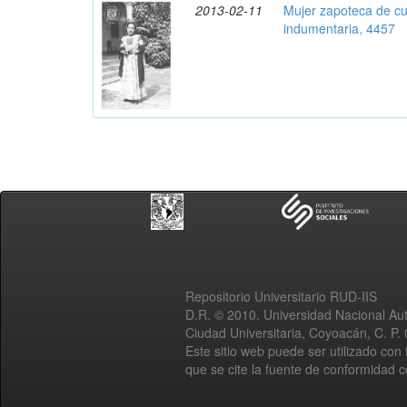
2013-02-11
Mujer zapoteca de c
indumentaria, 4457
Repositorio Universitario RUD-IIS
D.R. © 2010. Universidad Nacional A
Ciudad Universitaria, Coyoacán, C. P.
Este sitio web puede ser utilizado con 
que se cite la fuente de conformidad 