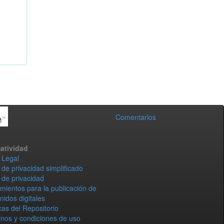
Comentarios
atividad
 Legal
 de privacidad simplificado
 de privacidad
mientos para la publicación de
nidos digitales
icas del Repositorio
nos y condiciones de uso