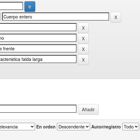
En orden
Autor/registro