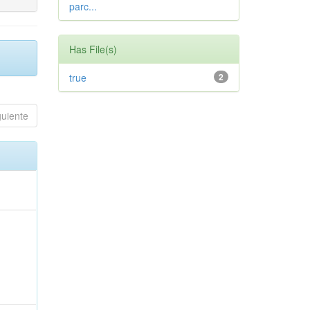
parc...
Has File(s)
true
2
guiente