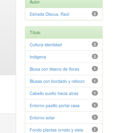
Autor
Estrada Discua, Raúl
2
Título
Cultura identidad
2
Indigena
2
Blusa con diseno de flores
1
Blusas con bordado y rebozo
1
Cabello suelto hacia atras
1
Entorno pasillo portal casa
1
Entorno solar
1
Fondo plantas ornato y vista
1