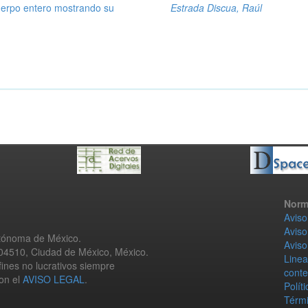
uerpo entero mostrando su
Estrada Discua, Raúl
Norm
Aviso
Aviso
utónoma de México.
Aviso
 04510, Ciudad de México, México.
Linea
fines no lucrativos siempre
conte
con el
AVISO LEGAL
.
Polít
Térmi