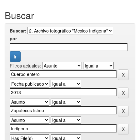
Buscar
Buscar:
por
Filtros actuales: