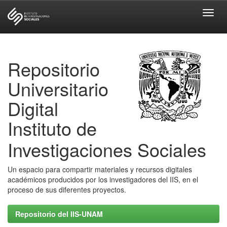
Skip
navigation
Repositorio
Universitario
Digital
Instituto de
Investigaciones Sociales
Un espacio para compartir materiales y recursos digitales
académicos producidos por los investigadores del IIS, en el
proceso de sus diferentes proyectos.
Repositorio del IIS-UNAM