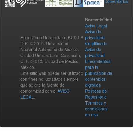
Comentarios
Normatividad
Aviso Legal
Aviso de
Repositorio Universitario RUD-IIS
privacidad
D.R. © 2010. Universidad
simplificado
Nacional Autónoma de México.
Aviso de
Ciudad Universitaria, Coyoacán,
privacidad
C. P. 04510, Ciudad de México,
Lineamientos
México.
para la
Este sitio web puede ser utilizado
publicación de
con fines no lucrativos siempre
contenidos
que se cite la fuente de
digitales
conformidad con el
AVISO
Políticas del
LEGAL
.
Repositorio
Términos y
condiciones
de uso