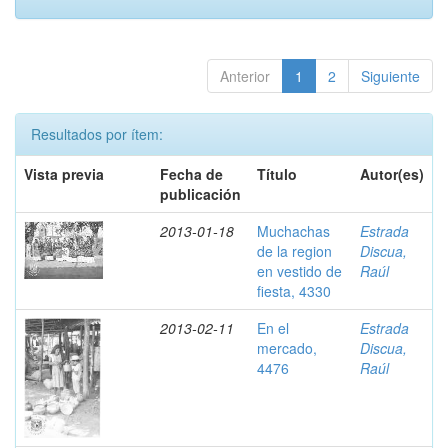
Anterior
1
2
Siguiente
Resultados por ítem:
Vista previa
Fecha de
Título
Autor(es)
publicación
2013-01-18
Muchachas
Estrada
de la region
Discua,
en vestido de
Raúl
fiesta, 4330
2013-02-11
En el
Estrada
mercado,
Discua,
4476
Raúl