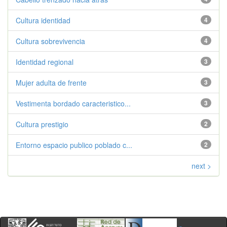
Cultura identidad
4
Cultura sobrevivencia
4
Identidad regional
3
Mujer adulta de frente
3
Vestimenta bordado caracteristico...
3
Cultura prestigio
2
Entorno espacio publico poblado c...
2
next >