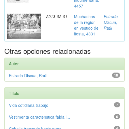
indumentaria,
4457
2013-02-01
Muchachas
Estrada
de la region
Discua,
en vestido de
Raúl
fiesta, 4331
Otras opciones relacionadas
Autor
Estrada Discua, Raúl
18
Título
Vida cotidiana trabajo
7
Vestimenta caracteristica falda l...
6
Cabello trenzado hacia atras
4