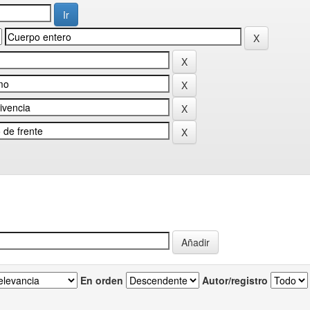
En orden
Autor/registro