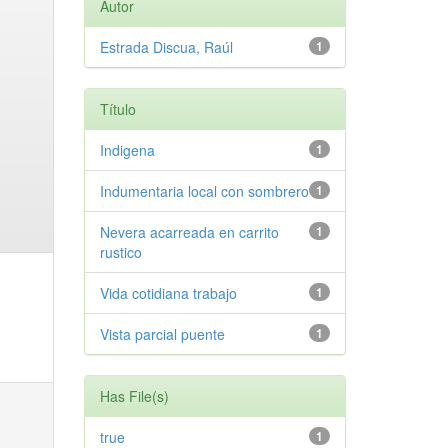
Autor
Estrada Discua, Raúl
1
Título
Indigena
1
Indumentaria local con sombrero
1
Nevera acarreada en carrito
1
rustico
Vida cotidiana trabajo
1
Vista parcial puente
1
Has File(s)
true
1