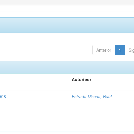
Anterior
1
Si
Autor(es)
508
Estrada Discua, Raúl