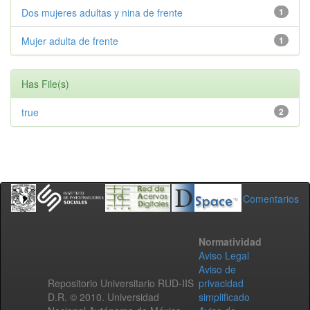
Dos mujeres adultas y nina de frente
1
Mujer adulta de frente
1
Has File(s)
true
2
Comentarios
Normatividad
Aviso Legal
Aviso de
Repositorio Universitario RUD-IIS
privacidad
D.R. © 2010. Universidad
simplificado