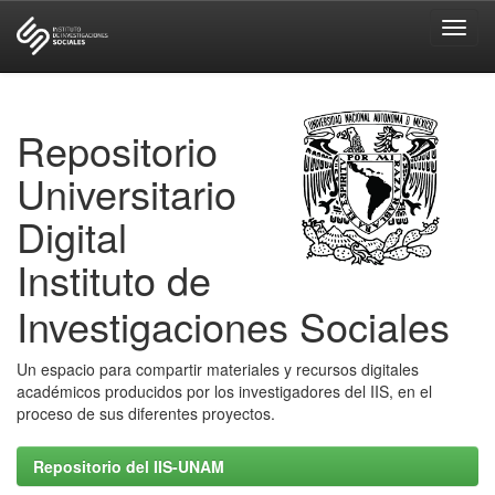
Skip
navigation
Repositorio
Universitario
Digital
Instituto de
Investigaciones Sociales
Un espacio para compartir materiales y recursos digitales
académicos producidos por los investigadores del IIS, en el
proceso de sus diferentes proyectos.
Repositorio del IIS-UNAM