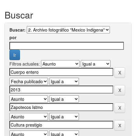
Buscar
Buscar:
por
Filtros actuales: