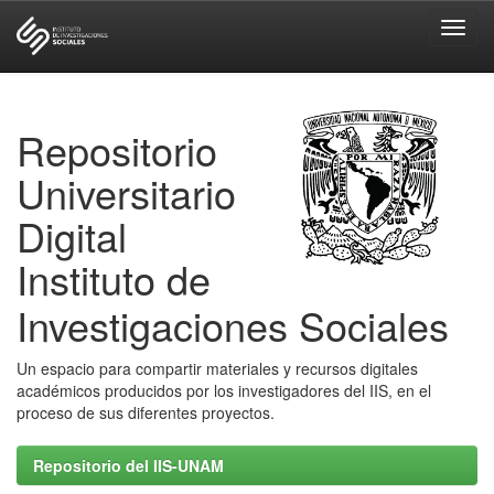
Skip
navigation
Repositorio
Universitario
Digital
Instituto de
Investigaciones Sociales
Un espacio para compartir materiales y recursos digitales
académicos producidos por los investigadores del IIS, en el
proceso de sus diferentes proyectos.
Repositorio del IIS-UNAM