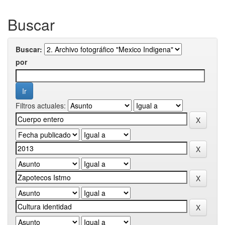
Buscar
Buscar:
por
Filtros actuales: