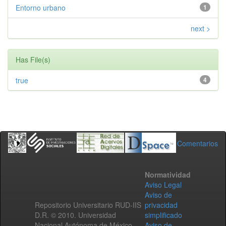
Entorno urbano
1
next >
Has File(s)
true
4
Comentarios
Normatividad
Aviso Legal
Aviso de
Repositorio Universitario RUD-IIS
privacidad
D.R. © 2010. Universidad
simplificado
Nacional Autónoma de México.
Aviso de