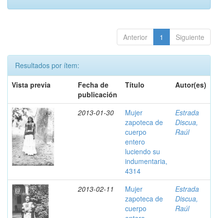
Anterior
1
Siguiente
Resultados por ítem:
Vista previa
Fecha de
Título
Autor(es)
publicación
2013-01-30
Mujer
Estrada
zapoteca de
Discua,
cuerpo
Raúl
entero
luciendo su
indumentaria,
4314
2013-02-11
Mujer
Estrada
zapoteca de
Discua,
cuerpo
Raúl