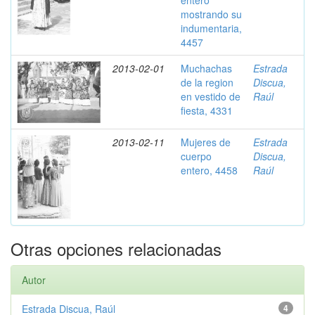
entero
mostrando su
indumentaria,
4457
2013-02-01
Muchachas
Estrada
de la region
Discua,
en vestido de
Raúl
fiesta, 4331
2013-02-11
Mujeres de
Estrada
cuerpo
Discua,
entero, 4458
Raúl
Otras opciones relacionadas
Autor
Estrada Discua, Raúl
4