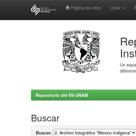
Página de inicio
Listar
Skip
navigation
Rep
Ins
Un espac
diferent
Repositorio del IIS-UNAM
Buscar
Buscar: