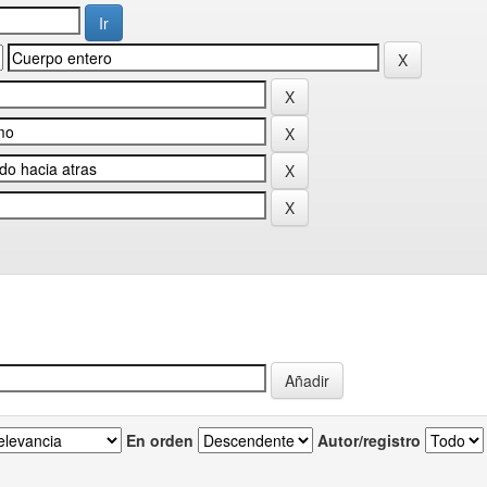
En orden
Autor/registro