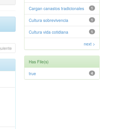
Cargan canastos tradicionales
1
Cultura sobrevivencia
1
Cultura vida cotidiana
1
next >
guiente
Has File(s)
true
4