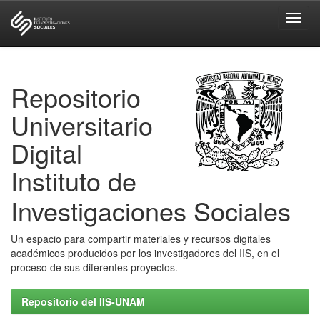
Skip
navigation
Repositorio
Universitario
Digital
Instituto de
Investigaciones Sociales
Un espacio para compartir materiales y recursos digitales
académicos producidos por los investigadores del IIS, en el
proceso de sus diferentes proyectos.
Repositorio del IIS-UNAM