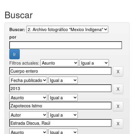
Buscar
Buscar:
por
Filtros actuales: