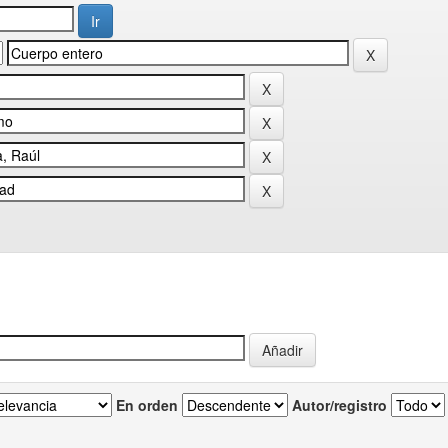
En orden
Autor/registro