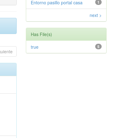
Entorno pasillo portal casa
1
next >
Has File(s)
true
5
guiente