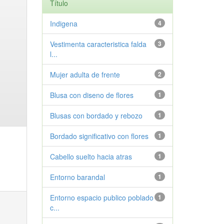
Título
Indigena
4
Vestimenta caracteristica falda
3
l...
Mujer adulta de frente
2
Blusa con diseno de flores
1
Blusas con bordado y rebozo
1
Bordado significativo con flores
1
Cabello suelto hacia atras
1
Entorno barandal
1
Entorno espacio publico poblado
1
c...