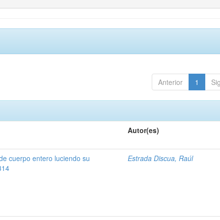
Anterior
1
Si
Autor(es)
de cuerpo entero luciendo su
Estrada Discua, Raúl
314