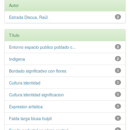
Autor
Estrada Discua, Raúl
2
Título
Entorno espacio publico poblado c...
2
Indigena
2
Bordado significativo con flores
1
Cultura identidad
1
Cultura identidad significacion
1
Expresion artistica
1
Falda larga blusa huipil
1