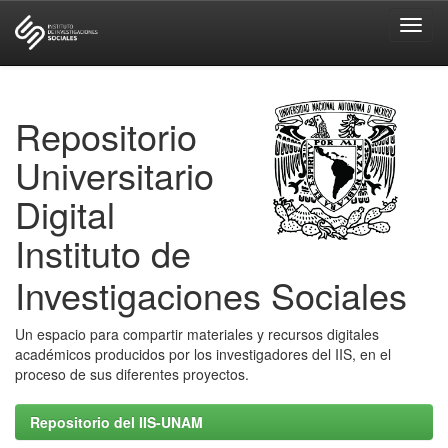
Skip
navigation
Repositorio
Universitario
Digital
Instituto de
Investigaciones Sociales
Un espacio para compartir materiales y recursos digitales
académicos producidos por los investigadores del IIS, en el
proceso de sus diferentes proyectos.
Repositorio del IIS-UNAM