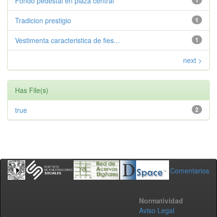
Fondo pedestal en plaza central
1
Tradicion prestigio
1
Vestimenta caracteristica de fies...
1
next >
Has File(s)
true
2
Comentarios
Normatividad
Aviso Legal