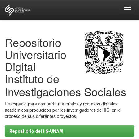
Skip
navigation
Repositorio
Universitario
Digital
Instituto de
Investigaciones Sociales
Un espacio para compartir materiales y recursos digitales
académicos producidos por los investigadores del IIS, en el
proceso de sus diferentes proyectos.
Repositorio del IIS-UNAM