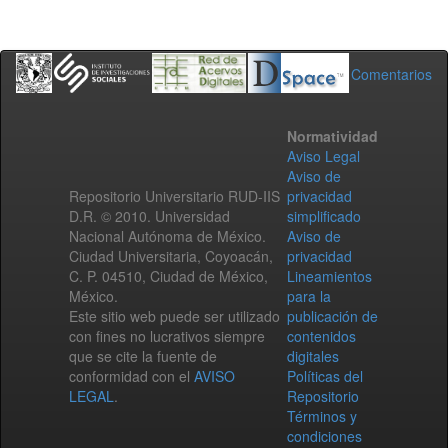
Comentarios
Normatividad
Aviso Legal
Aviso de
Repositorio Universitario RUD-IIS
privacidad
D.R. © 2010. Universidad
simplificado
Nacional Autónoma de México.
Aviso de
Ciudad Universitaria, Coyoacán,
privacidad
C. P. 04510, Ciudad de México,
Lineamientos
México.
para la
Este sitio web puede ser utilizado
publicación de
con fines no lucrativos siempre
contenidos
que se cite la fuente de
digitales
conformidad con el
AVISO
Políticas del
LEGAL
.
Repositorio
Términos y
condiciones