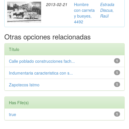
2013-02-21
Hombre
Estrada
con carreta
Discua,
y bueyes,
Raúl
4492
Otras opciones relacionadas
Título
Calle poblado construcciones fach...
1
Indumentaria caracteristica con s...
1
Zapotecos Istmo
1
Has File(s)
true
1