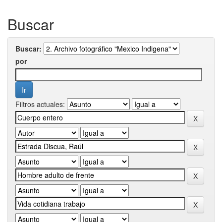
Buscar
Buscar:
por
Filtros actuales: