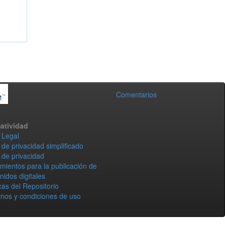
Comentarios
atividad
 Legal
 de privacidad simplificado
 de privacidad
mientos para la publicación de
nidos digitales
icas del Repositorio
nos y condiciones de uso