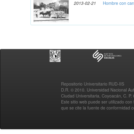
2013-02-21
Hombre con carr
Repositorio Universitario RUD-IIS
D.R. © 2010. Universidad Nacional A
Ciudad Universitaria, Coyoacán, C. P.
Este sitio web puede ser utilizado con 
que se cite la fuente de conformidad 