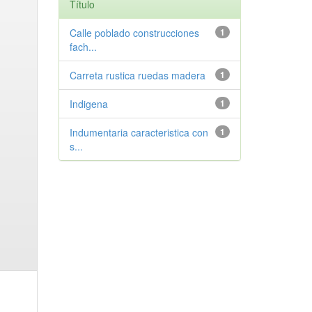
Título
Calle poblado construcciones
1
fach...
Carreta rustica ruedas madera
1
Indigena
1
Indumentaria caracteristica con
1
s...