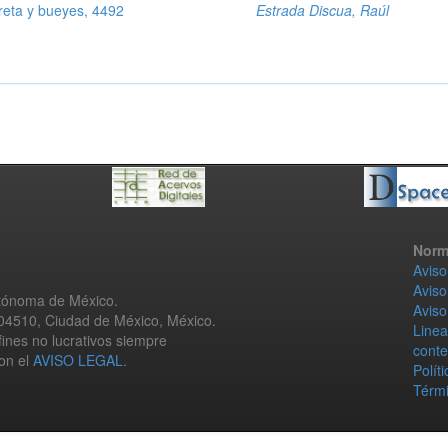
eta y bueyes, 4492
Estrada Discua, Raúl
Norm
Aviso
Aviso
utónoma de México.
Aviso
 04510, Ciudad de México, México.
Linea
fines no lucrativos siempre
conte
con el
AVISO LEGAL
.
Polít
Térmi