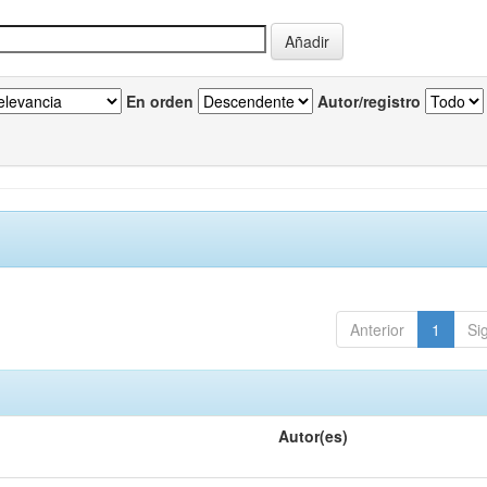
En orden
Autor/registro
Anterior
1
Si
Autor(es)