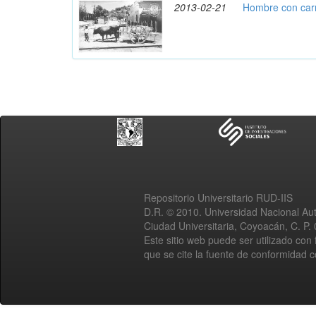
2013-02-21
Hombre con carr
Repositorio Universitario RUD-IIS
D.R. © 2010. Universidad Nacional A
Ciudad Universitaria, Coyoacán, C. P.
Este sitio web puede ser utilizado con 
que se cite la fuente de conformidad 