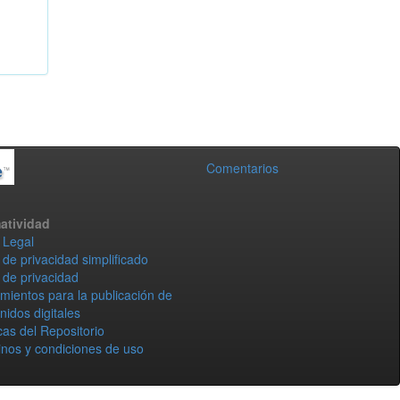
Comentarios
atividad
 Legal
 de privacidad simplificado
 de privacidad
mientos para la publicación de
nidos digitales
icas del Repositorio
nos y condiciones de uso