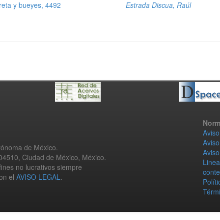
eta y bueyes, 4492
Estrada Discua, Raúl
Norm
Aviso
Aviso
utónoma de México.
Aviso
 04510, Ciudad de México, México.
Linea
fines no lucrativos siempre
conte
con el
AVISO LEGAL
.
Polít
Térmi