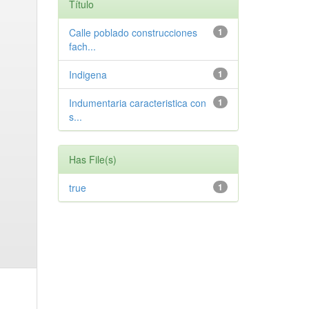
Título
Calle poblado construcciones
1
fach...
Indigena
1
Indumentaria caracteristica con
1
s...
Has File(s)
true
1