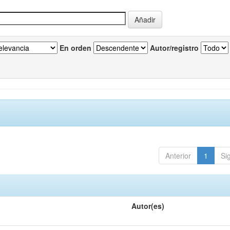
En orden
Autor/registro
Anterior
1
Si
Autor(es)