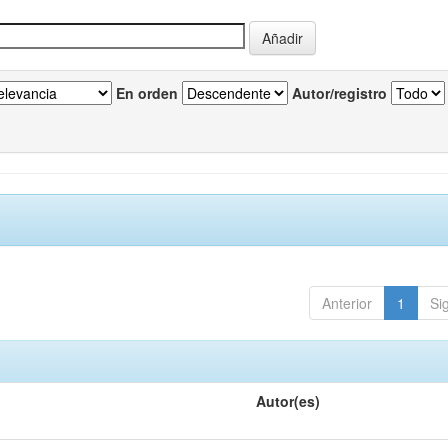
En orden
Autor/registro
Anterior
1
Si
Autor(es)