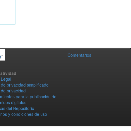
Comentarios
atividad
 Legal
 de privacidad simplificado
 de privacidad
mientos para la publicación de
nidos digitales
icas del Repositorio
nos y condiciones de uso