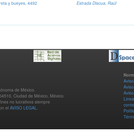
eta y bueyes, 4492
Estrada Discua, Raúl
Norm
Aviso
Aviso
utónoma de México.
Aviso
 04510, Ciudad de México, México.
Linea
fines no lucrativos siempre
conte
con el
AVISO LEGAL
.
Polít
Térmi