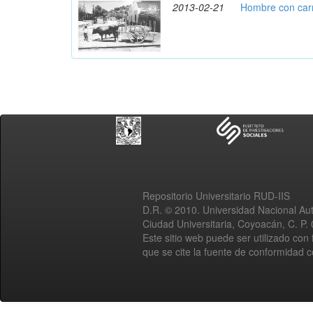
2013-02-21
Hombre con carr
Repositorio Universitario RUD-IIS
D.R. © 2010. Universidad Nacional A
Ciudad Universitaria, Coyoacán, C. P.
Este sitio web puede ser utilizado con 
que se cite la fuente de conformidad 