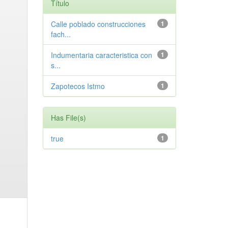
Título
Calle poblado construcciones
1
fach...
Indumentaria caracteristica con
1
s...
Zapotecos Istmo
1
Has File(s)
true
1