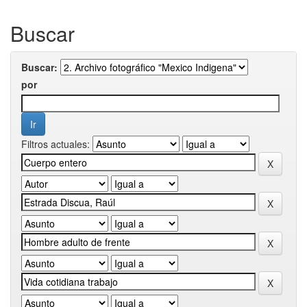
Buscar
Buscar:
por
Filtros actuales: