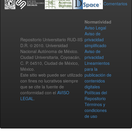
Comentarios
Normatividad
Aviso Legal
Aviso de
Repositorio Universitario RUD-IIS
privacidad
D.R. © 2010. Universidad
simplificado
Nacional Autónoma de México.
Aviso de
Ciudad Universitaria, Coyoacán,
privacidad
C. P. 04510, Ciudad de México,
Lineamientos
México.
para la
Este sitio web puede ser utilizado
publicación de
con fines no lucrativos siempre
contenidos
que se cite la fuente de
digitales
conformidad con el
AVISO
Políticas del
LEGAL
.
Repositorio
Términos y
condiciones
de uso