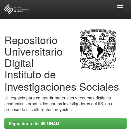
Skip
navigation
Repositorio
Universitario
Digital
Instituto de
Investigaciones Sociales
Un espacio para compartir materiales y recursos digitales
académicos producidos por los investigadores del IIS, en el
proceso de sus diferentes proyectos.
Repositorio del IIS-UNAM