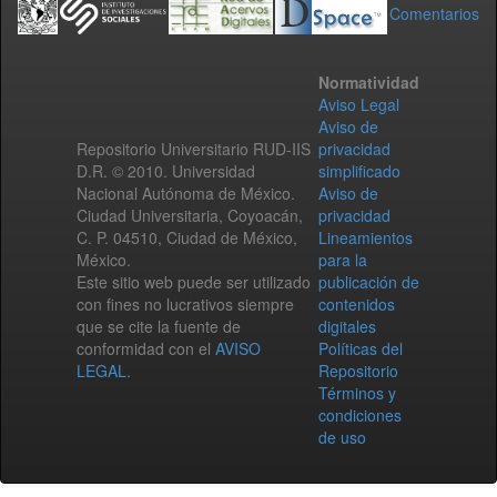
Comentarios
Normatividad
Aviso Legal
Aviso de
Repositorio Universitario RUD-IIS
privacidad
D.R. © 2010. Universidad
simplificado
Nacional Autónoma de México.
Aviso de
Ciudad Universitaria, Coyoacán,
privacidad
C. P. 04510, Ciudad de México,
Lineamientos
México.
para la
Este sitio web puede ser utilizado
publicación de
con fines no lucrativos siempre
contenidos
que se cite la fuente de
digitales
conformidad con el
AVISO
Políticas del
LEGAL
.
Repositorio
Términos y
condiciones
de uso