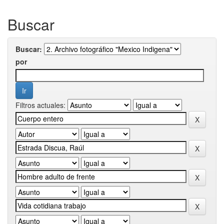
Buscar
Buscar:
por
Filtros actuales: