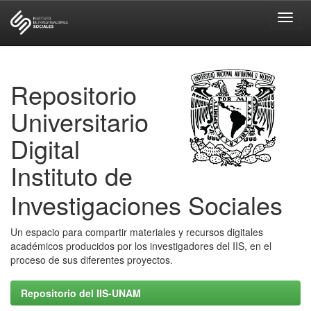
Skip
navigation
Repositorio
Universitario
Digital
Instituto de
Investigaciones Sociales
Un espacio para compartir materiales y recursos digitales
académicos producidos por los investigadores del IIS, en el
proceso de sus diferentes proyectos.
Repositorio del IIS-UNAM