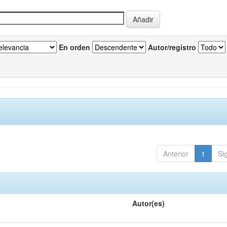
En orden
Autor/registro
Anterior
1
Si
Autor(es)