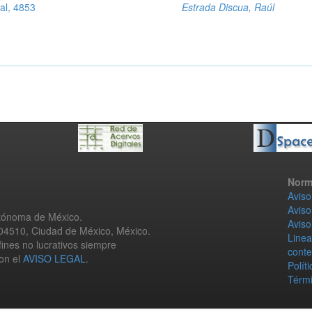
al, 4853
Estrada Discua, Raúl
Norm
Aviso
Aviso
utónoma de México.
Aviso
 04510, Ciudad de México, México.
Linea
fines no lucrativos siempre
conte
con el
AVISO LEGAL
.
Polít
Térmi