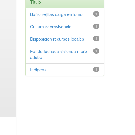
Título
Burro rejillas carga en lomo
1
Cultura sobrevivencia
1
Disposicion recursos locales
1
Fondo fachada vivienda muro
1
adobe
Indigena
1