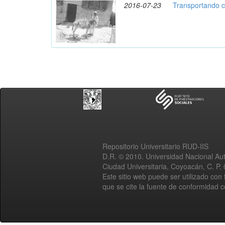
2016-07-23
Transportando c
Repositorio Universitario RUD-IIS
D.R. © 2010. Universidad Nacional A
Ciudad Universitaria, Coyoacán, C. P.
Este sitio web puede ser utilizado con 
que se cite la fuente de conformidad 