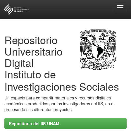
Skip
navigation
Repositorio
Universitario
Digital
Instituto de
Investigaciones Sociales
Un espacio para compartir materiales y recursos digitales
académicos producidos por los investigadores del IIS, en el
proceso de sus diferentes proyectos.
Repositorio del IIS-UNAM