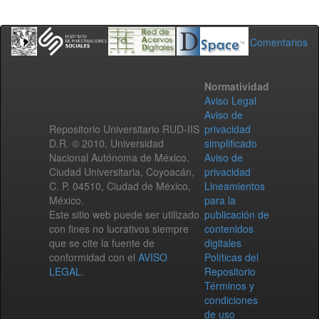
Comentarios
Normatividad
Aviso Legal
Aviso de
Repositorio Universitario RUD-IIS
privacidad
D.R. © 2010. Universidad
simplificado
Nacional Autónoma de México.
Aviso de
Ciudad Universitaria, Coyoacán,
privacidad
C. P. 04510, Ciudad de México,
Lineamientos
México.
para la
Este sitio web puede ser utilizado
publicación de
con fines no lucrativos siempre
contenidos
que se cite la fuente de
digitales
conformidad con el
AVISO
Políticas del
LEGAL
.
Repositorio
Términos y
condiciones
de uso