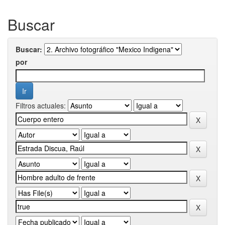
Buscar
Buscar:
por
Filtros actuales: