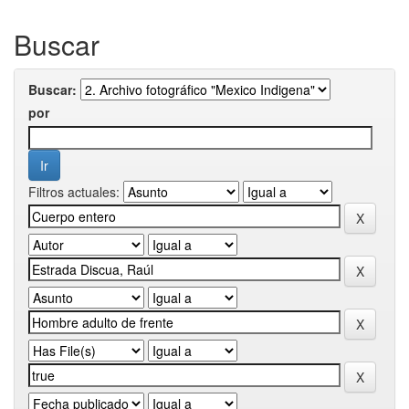
Buscar
Buscar:
por
Filtros actuales: