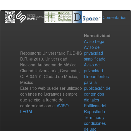
Comentarios
Normatividad
Aviso Legal
Aviso de
Repositorio Universitario RUD-IIS
privacidad
D.R. © 2010. Universidad
simplificado
Nacional Autónoma de México.
Aviso de
Ciudad Universitaria, Coyoacán,
privacidad
C. P. 04510, Ciudad de México,
Lineamientos
México.
para la
Este sitio web puede ser utilizado
publicación de
con fines no lucrativos siempre
contenidos
que se cite la fuente de
digitales
conformidad con el
AVISO
Políticas del
LEGAL
.
Repositorio
Términos y
condiciones
de uso