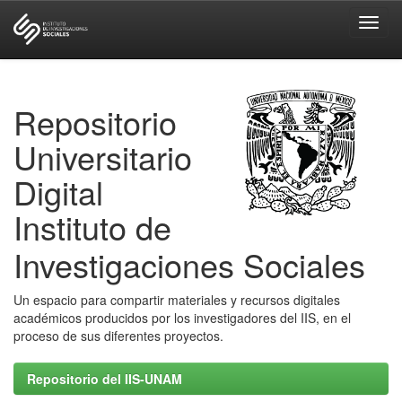
Skip
navigation
Repositorio
Universitario
Digital
Instituto de
Investigaciones Sociales
Un espacio para compartir materiales y recursos digitales
académicos producidos por los investigadores del IIS, en el
proceso de sus diferentes proyectos.
Repositorio del IIS-UNAM