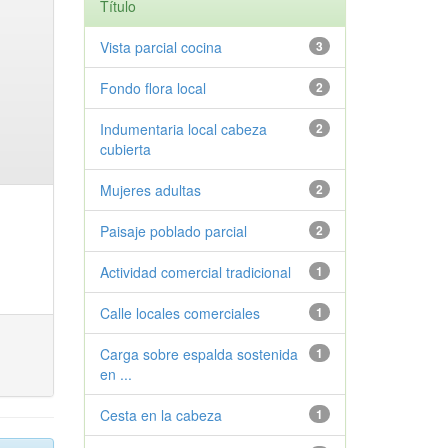
Título
Vista parcial cocina
3
Fondo flora local
2
Indumentaria local cabeza
2
cubierta
Mujeres adultas
2
Paisaje poblado parcial
2
Actividad comercial tradicional
1
Calle locales comerciales
1
Carga sobre espalda sostenida
1
en ...
Cesta en la cabeza
1