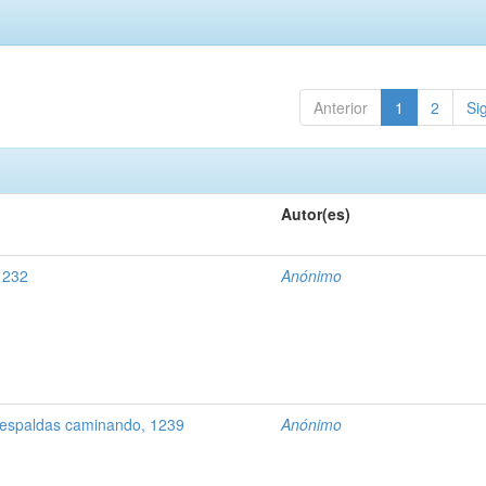
Anterior
1
2
Si
Autor(es)
1232
Anónimo
 espaldas caminando, 1239
Anónimo