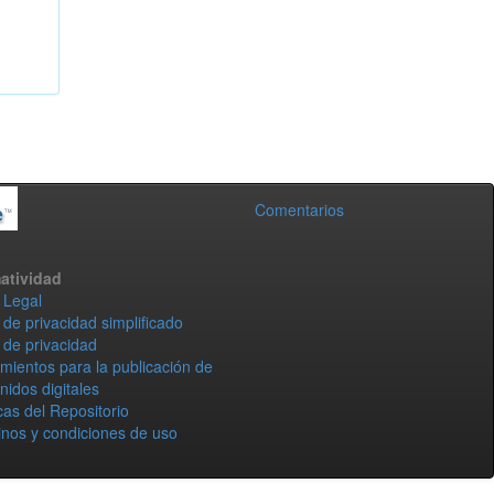
Comentarios
atividad
 Legal
 de privacidad simplificado
 de privacidad
mientos para la publicación de
nidos digitales
icas del Repositorio
nos y condiciones de uso