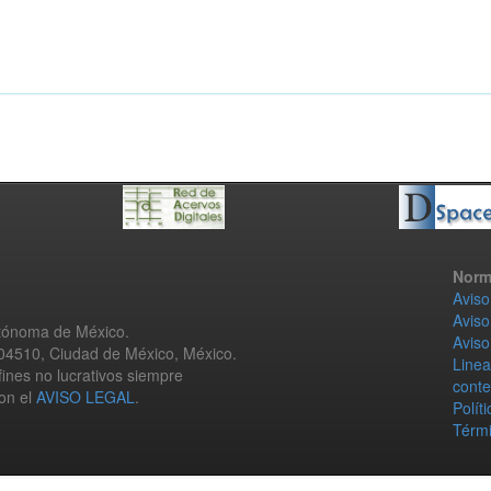
Norm
Aviso
Aviso
utónoma de México.
Aviso
 04510, Ciudad de México, México.
Linea
fines no lucrativos siempre
conte
con el
AVISO LEGAL
.
Polít
Térmi