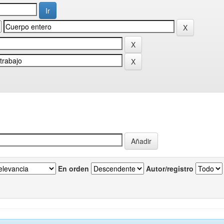
En orden
Autor/registro