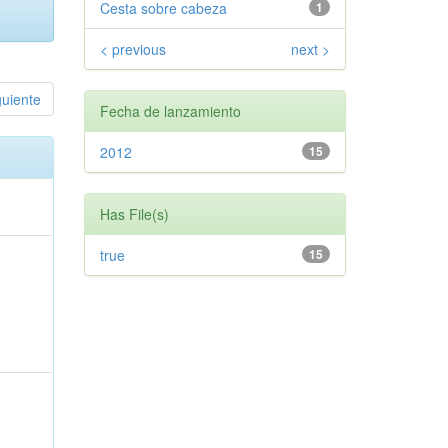
Cesta sobre cabeza
1
< previous
next >
guiente
Fecha de lanzamiento
2012
15
Has File(s)
true
15