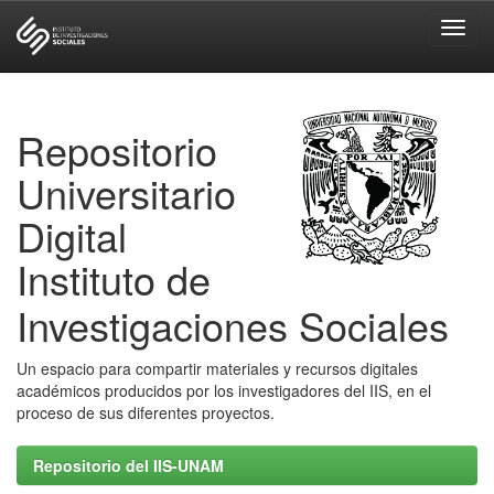
Skip
navigation
Repositorio
Universitario
Digital
Instituto de
Investigaciones Sociales
Un espacio para compartir materiales y recursos digitales
académicos producidos por los investigadores del IIS, en el
proceso de sus diferentes proyectos.
Repositorio del IIS-UNAM