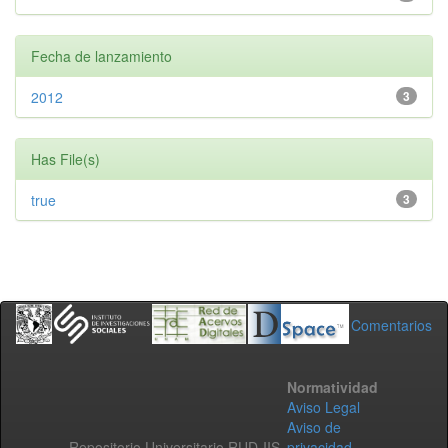
Fecha de lanzamiento
2012
3
Has File(s)
true
3
Comentarios
Normatividad
Aviso Legal
Aviso de
Repositorio Universitario RUD-IIS
privacidad