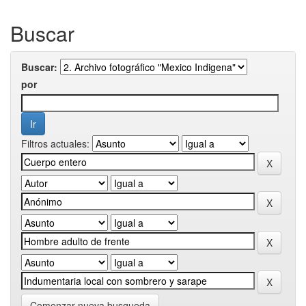
Buscar
Buscar:
por
Filtros actuales:
Comenzar nueva busqueda