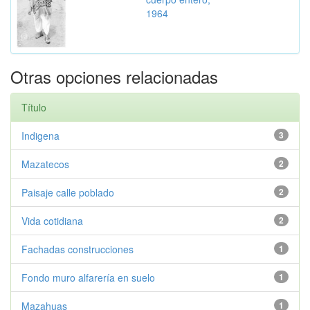
1964
Otras opciones relacionadas
Título
Indigena
3
Mazatecos
2
Paisaje calle poblado
2
Vida cotidiana
2
Fachadas construcciones
1
Fondo muro alfarería en suelo
1
Mazahuas
1