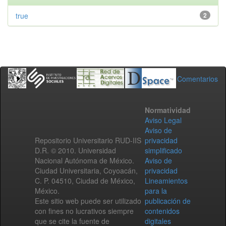
true
2
Comentarios
Normatividad
Aviso Legal
Aviso de
Repositorio Universitario RUD-IIS
privacidad
D.R. © 2010. Universidad
simplificado
Nacional Autónoma de México.
Aviso de
Ciudad Universitaria, Coyoacán,
privacidad
C. P. 04510, Ciudad de México,
Lineamientos
México.
para la
Este sitio web puede ser utilizado
publicación de
con fines no lucrativos siempre
contenidos
que se cite la fuente de
digitales