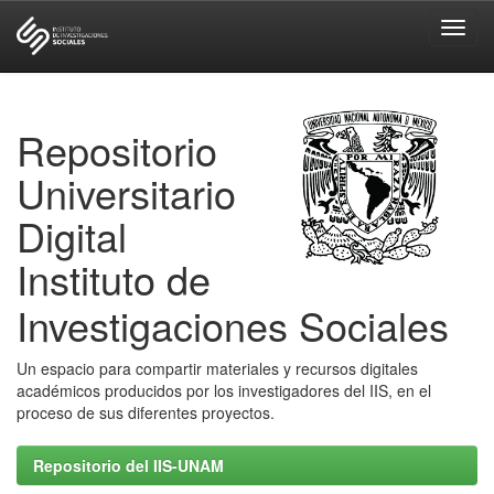
Skip
navigation
Repositorio
Universitario
Digital
Instituto de
Investigaciones Sociales
Un espacio para compartir materiales y recursos digitales
académicos producidos por los investigadores del IIS, en el
proceso de sus diferentes proyectos.
Repositorio del IIS-UNAM