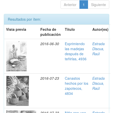
Anterior
1
Siguiente
Resultados por ítem:
Vista previa
Fecha de
Título
Autor(es)
publicación
2016-06-30
Exprimiendo
Estrada
las madejas
Discua,
después de
Raúl
teñirlas, 4936
2016-07-23
Canastos
Estrada
hechos por los
Discua,
zapotecos,
Raúl
4834
2016-07-23
Niño con una
Estrada