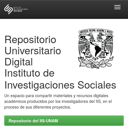
Skip
navigation
Repositorio
Universitario
Digital
Instituto de
Investigaciones Sociales
Un espacio para compartir materiales y recursos digitales
académicos producidos por los investigadores del IIS, en el
proceso de sus diferentes proyectos.
Repositorio del IIS-UNAM