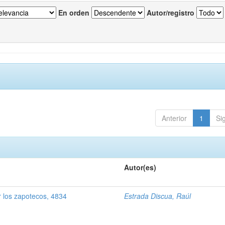
En orden
Autor/registro
Anterior
1
Si
Autor(es)
 los zapotecos, 4834
Estrada Discua, Raúl