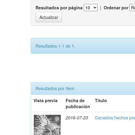
Resultados por página
|
Ordenar por
Resultados 1-1 de 1.
Resultados por ítem:
Vista previa
Fecha de
Título
publicación
2016-07-23
Canastos hechos por