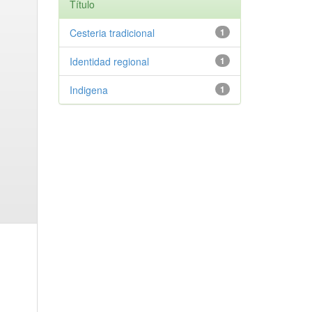
Título
Cesteria tradicional
1
Identidad regional
1
Indigena
1