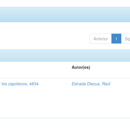
Anterior
1
Si
Autor(es)
 los zapotecos, 4834
Estrada Discua, Raúl