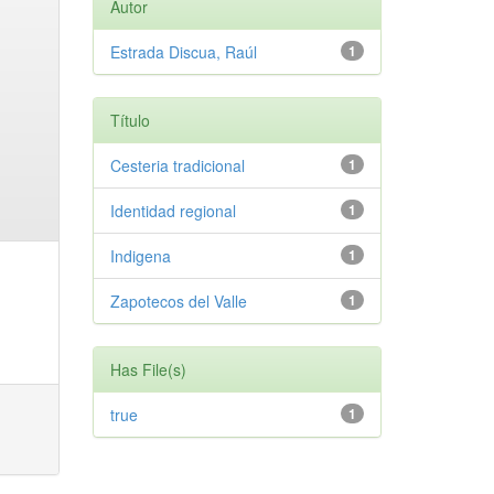
Autor
Estrada Discua, Raúl
1
Título
Cesteria tradicional
1
Identidad regional
1
Indigena
1
Zapotecos del Valle
1
Has File(s)
true
1