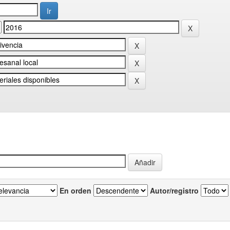
En orden
Autor/registro