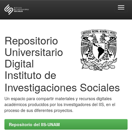
Skip
navigation
Repositorio
Universitario
Digital
Instituto de
Investigaciones Sociales
Un espacio para compartir materiales y recursos digitales
académicos producidos por los investigadores del IIS, en el
proceso de sus diferentes proyectos.
Repositorio del IIS-UNAM