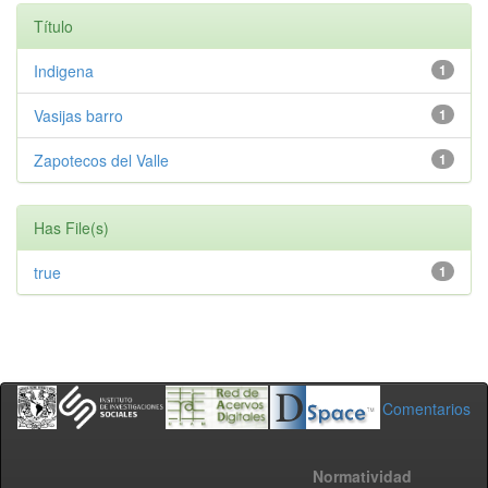
Título
Indigena
1
Vasijas barro
1
Zapotecos del Valle
1
Has File(s)
true
1
Comentarios
Normatividad