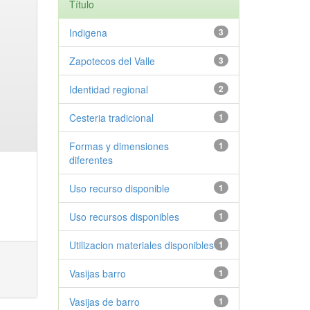
Título
Indigena
3
Zapotecos del Valle
3
Identidad regional
2
Cesteria tradicional
1
Formas y dimensiones
1
diferentes
Uso recurso disponible
1
Uso recursos disponibles
1
Utilizacion materiales disponibles
1
Vasijas barro
1
Vasijas de barro
1