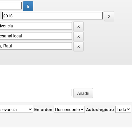
En orden
Autor/registro