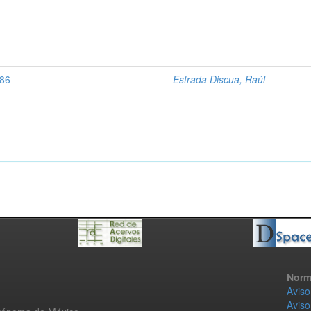
886
Estrada Discua, Raúl
Norm
Aviso
Aviso