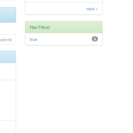
next >
Has File(s)
true
3
guiente