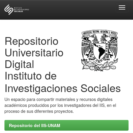
Skip
navigation
Repositorio
Universitario
Digital
Instituto de
Investigaciones Sociales
Un espacio para compartir materiales y recursos digitales
académicos producidos por los investigadores del IIS, en el
proceso de sus diferentes proyectos.
Repositorio del IIS-UNAM