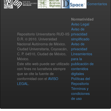
Comentarios
Normatividad
Aviso Legal
Aviso de
Repositorio Universitario RUD-IIS
privacidad
D.R. © 2010. Universidad
simplificado
Nacional Autónoma de México.
Aviso de
Ciudad Universitaria, Coyoacán,
privacidad
C. P. 04510, Ciudad de México,
Lineamientos
México.
para la
Este sitio web puede ser utilizado
publicación de
con fines no lucrativos siempre
contenidos
que se cite la fuente de
digitales
conformidad con el
AVISO
Políticas del
LEGAL
.
Repositorio
Términos y
condiciones
de uso