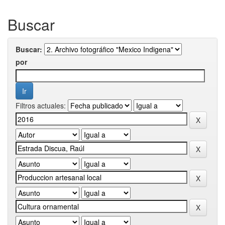
Buscar
Buscar:
por
Filtros actuales: