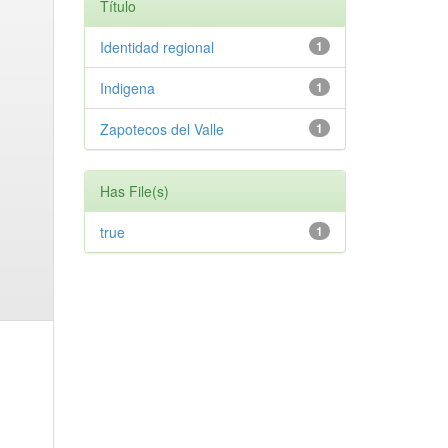
Título
Identidad regional
1
Indigena
1
Zapotecos del Valle
1
Has File(s)
true
1