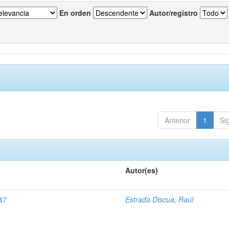
En orden
Autor/registro
Anterior
1
Si
Autor(es)
47
Estrada Discua, Raúl