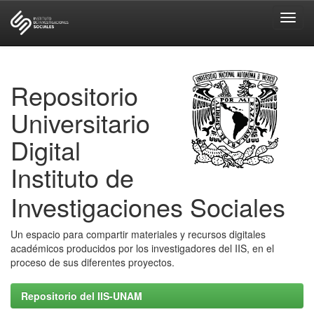
Skip
navigation
Repositorio
Universitario
Digital
Instituto de
Investigaciones Sociales
Un espacio para compartir materiales y recursos digitales
académicos producidos por los investigadores del IIS, en el
proceso de sus diferentes proyectos.
Repositorio del IIS-UNAM