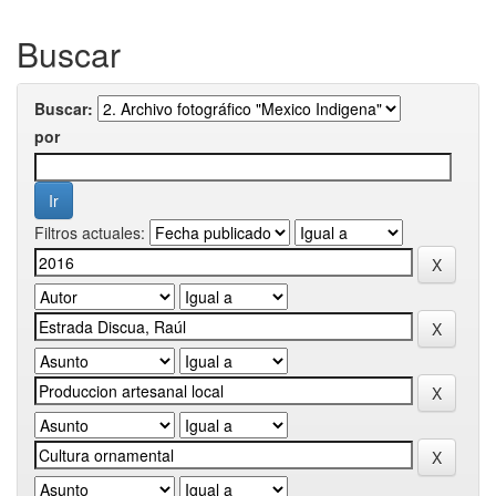
Buscar
Buscar:
por
Filtros actuales: