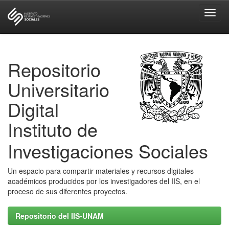
Skip
navigation
Repositorio
Universitario
Digital
Instituto de
Investigaciones Sociales
Un espacio para compartir materiales y recursos digitales
académicos producidos por los investigadores del IIS, en el
proceso de sus diferentes proyectos.
Repositorio del IIS-UNAM