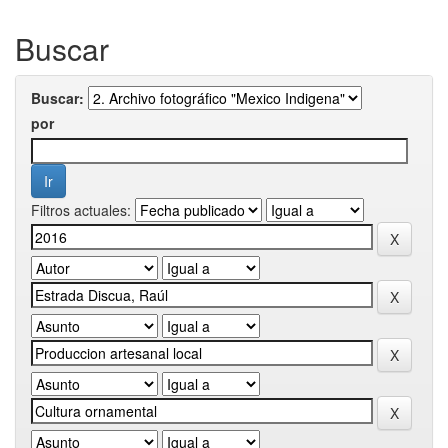
Buscar
Buscar:
por
Filtros actuales: