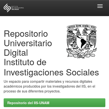
Skip
navigation
Repositorio
Universitario
Digital
Instituto de
Investigaciones Sociales
Un espacio para compartir materiales y recursos digitales
académicos producidos por los investigadores del IIS, en el
proceso de sus diferentes proyectos.
Repositorio del IIS-UNAM