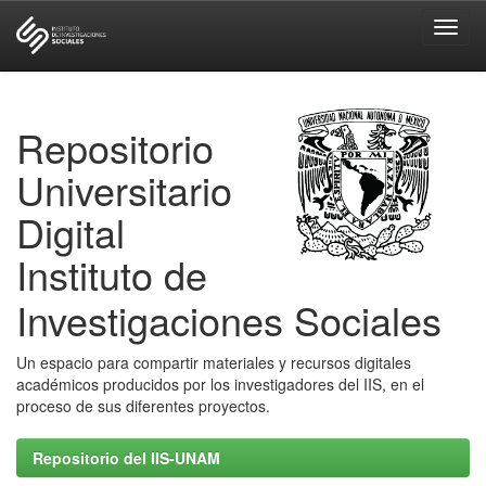
Skip
navigation
Repositorio
Universitario
Digital
Instituto de
Investigaciones Sociales
Un espacio para compartir materiales y recursos digitales
académicos producidos por los investigadores del IIS, en el
proceso de sus diferentes proyectos.
Repositorio del IIS-UNAM