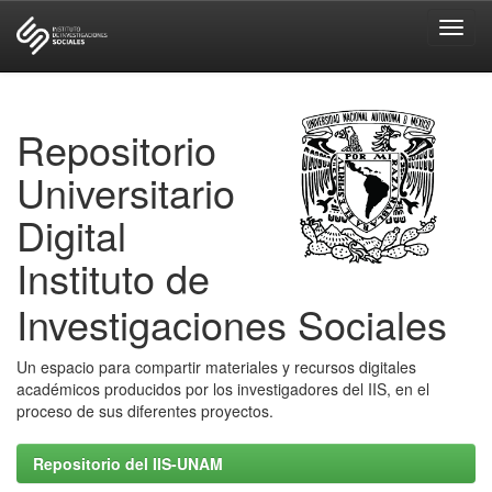
Skip
navigation
Repositorio
Universitario
Digital
Instituto de
Investigaciones Sociales
Un espacio para compartir materiales y recursos digitales
académicos producidos por los investigadores del IIS, en el
proceso de sus diferentes proyectos.
Repositorio del IIS-UNAM