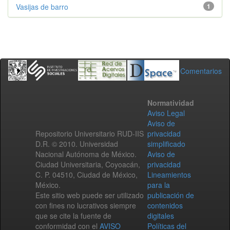
Vasijas de barro
1
Comentarios
Normatividad
Aviso Legal
Aviso de
Repositorio Universitario RUD-IIS
privacidad
D.R. © 2010. Universidad
simplificado
Nacional Autónoma de México.
Aviso de
Ciudad Universitaria, Coyoacán,
privacidad
C. P. 04510, Ciudad de México,
Lineamientos
México.
para la
Este sitio web puede ser utilizado
publicación de
con fines no lucrativos siempre
contenidos
que se cite la fuente de
digitales
conformidad con el
AVISO
Políticas del