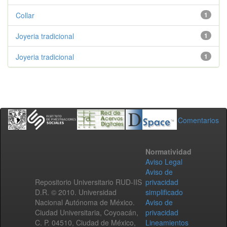
Collar
1
Joyeria tradicional
1
Joyeria tradicional
1
Comentarios
Normatividad
Aviso Legal
Aviso de
Repositorio Universitario RUD-IIS
privacidad
D.R. © 2010. Universidad
simplificado
Nacional Autónoma de México.
Aviso de
Ciudad Universitaria, Coyoacán,
privacidad
C. P. 04510, Ciudad de México,
Lineamientos