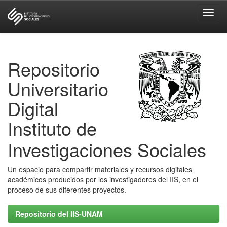
Skip
navigation
Repositorio
Universitario
Digital
Instituto de
Investigaciones Sociales
Un espacio para compartir materiales y recursos digitales
académicos producidos por los investigadores del IIS, en el
proceso de sus diferentes proyectos.
Repositorio del IIS-UNAM