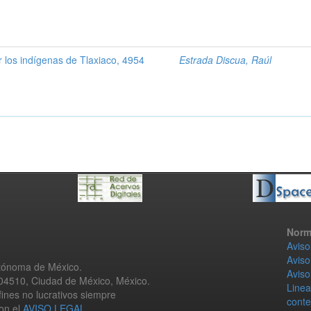
r los indígenas de Tlaxiaco, 4954
Estrada Discua, Raúl
Norm
Aviso
Aviso
utónoma de México.
Aviso
 04510, Ciudad de México, México.
Linea
fines no lucrativos siempre
conte
con el
AVISO LEGAL
.