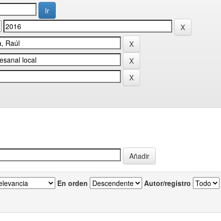
En orden
Autor/registro