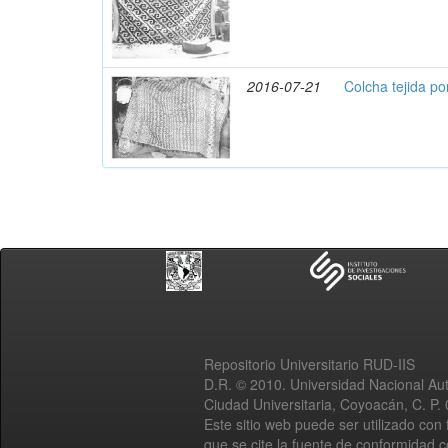
2016-07-21
Colcha tejida po
Repositorio Universitario RUD-IIS
D.R. © 2010. Universidad Nacional A
Ciudad Universitaria, Coyoacán, C. P.
Este sitio web puede ser utilizado con 
que se cite la fuente de conformidad 