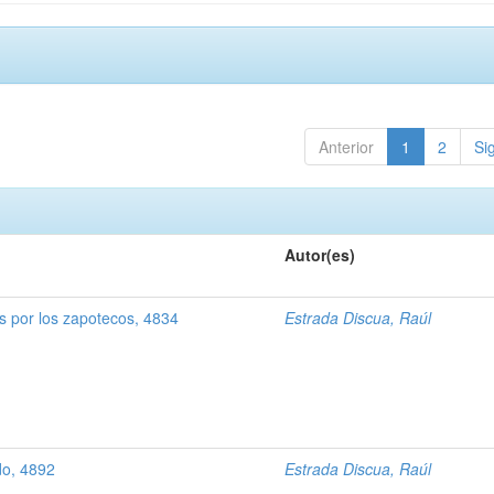
Anterior
1
2
Si
Autor(es)
 por los zapotecos, 4834
Estrada Discua, Raúl
do, 4892
Estrada Discua, Raúl