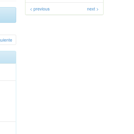
< previous
next >
guiente