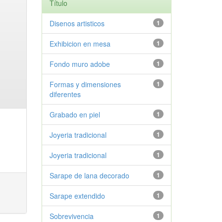
Título
Disenos artisticos
1
Exhibicion en mesa
1
Fondo muro adobe
1
Formas y dimensiones
1
diferentes
Grabado en piel
1
Joyeria tradicional
1
Joyeria tradicional
1
Sarape de lana decorado
1
Sarape extendido
1
Sobrevivencia
1